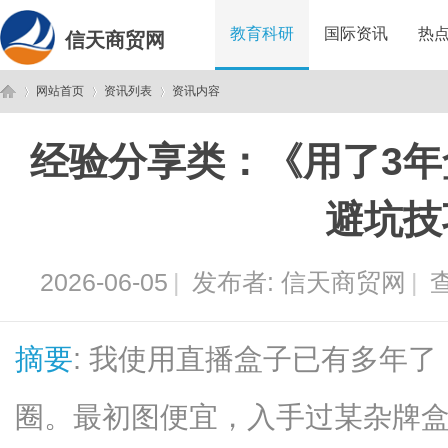
教育科研
国际资讯
热
信天商贸网
网站首页
资讯列表
资讯内容
经验分享类：《用了3年
信
›
›
›
避坑技
2026-06-05
|
发布者:
信天商贸网
|
查
摘要
: 我使用直播盒子已有多年
天
圈。最初图便宜，入手过某杂牌