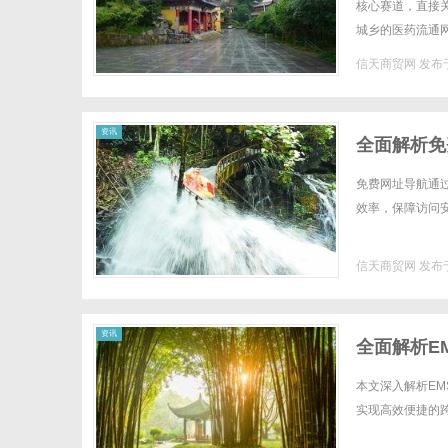
核心赛道，直接
城乡的医药流通网
持续完善医药冷链物
信天商贸网
发布于
资讯
全面解析免
免费网址导航通
效率，保障访问安
信天商贸网
发布于
资讯
全面解析E
本文深入解析E
实现高效便捷的跨境