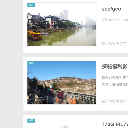
资讯
seo/geo
DTCMhomenewsco
信天商贸网
发布于
资讯
探秘福利影
福利影视作为新
需求，推动影视行
信天商贸网
发布于
资讯
770G F