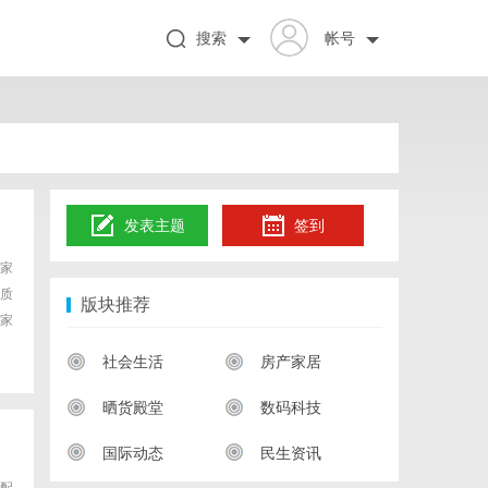
搜索
帐号
发表主题
签到
家
质
版块推荐
石家
社会生活
房产家居
晒货殿堂
数码科技
国际动态
民生资讯