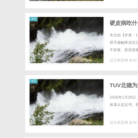
资讯
硬皮病吃什
本文由【作者：1
双手接触寒凉后
不舒展，肤质发
堵塞感，饮水偶尔
信天商贸网
发布于
资讯
TUV北德为
2026年1月28
体系认证证书。双
信天商贸网
发布于