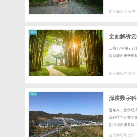
信天商贸网
发布于
网
资讯
全面解析云
云播TV利用云
捷智能的未来电视
信天商贸网
发布于
资讯
深耕数字科
行业发展
近年来，数字经
观科技立足数字
熟的综合服务能
公司深耕数字技术
信天商贸网
发布于