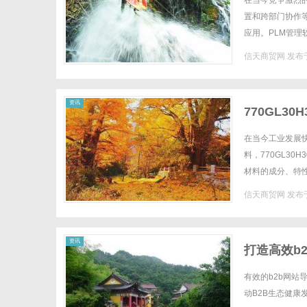
在当今竞争激烈
置和跨部门协作
应用。PLM管
本文将深入探讨P
信天商贸网
发布于
商
资讯
770GL
在当今工业发展
料，770GL3
材料的成分、特
1.770GL30H
信天商贸网
发布于
贸
资讯
打造高效b
有效的b2b网
动B2B生态健康发展