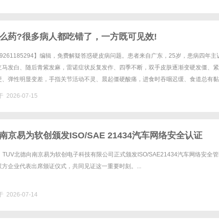
么药?很多病人都吃错了，一方既可见效!
9261185294】编辑，免费解疑答惑硬皮病问题。患者来自广东，25岁，患病四年主
立马发白、随后青紫发麻，雷诺症状反复发作、四季不断，双手皮肤逐渐变硬发僵、紧
硬、弹性明显变差，手指关节活动不灵、晨起僵硬酸痛，进食时吞咽迟缓、食道总有黏
呛咳，经常反酸烧心、胃部不适，小腹经常胀气发硬、周身憋闷......
 2026-07-15
南京易为软创颁发ISO/SAE 21434汽车网络安全认证
日，TUV北德向南京易为软创电子科技有限公司正式颁发ISO/SAE21434汽车网络安全
方企业代表出席颁证仪式，共同见证这一重要时刻。...
 2026-07-14