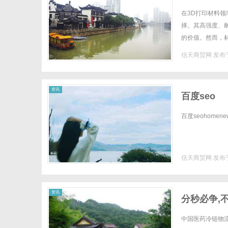
在3D打印材料领
择。其高强度、
的价值。然而，
性、工艺适配、问题
信天商贸网
发布于
资讯
百度seo
百度seohomenews
信天商贸网
发布于
资讯
分秒必争,
中国医药冷链物