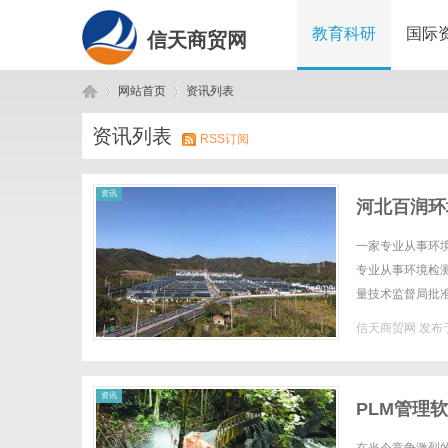
教育科研
国际
信天商贸网
网站首页
资讯列表
资讯列表
RSS订阅
信
›
›
资讯
河北百润环
一家专业从事环
专业从事环境检
量技术监督局批准
庄环境检测，环保
信天商贸网
发布于
天
资讯
PLM管理