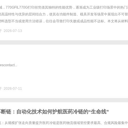
域，770GFIL770G打印丝凭借其独特的性能优势，逐渐成为工业级打印场景中的热门
耐高温特性与优异的层间结合力，使其在功能件制造、模具开发等场景中展现出不可替
材料选型不当或使用方法错误，往往会导致打印失败或成品性能不达标。本文将从材料
解决三个维度，系统梳理770GFIL770G打印丝的应用......
 2026-07-13
contact...
 2026-07-11
不断链：自动化技术如何护航医药冷链的“生命线”
流：从规模扩张走向质量提升医药冷链是医药物流领域管控要求最高、合规风险最集中