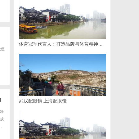
体育冠军代言人：打造品牌与体育精神的完美融合
造便
力
武汉配眼镜 上海配眼镜
净
成
，