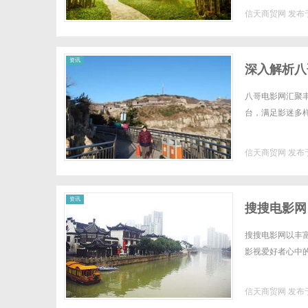
信天商贸网
发布于
资讯
深入解析八
八哥电影网汇聚
台，满足影迷多样
信天商贸网
发布于
资讯
搜搜电影网
搜搜电影网以丰
影视爱好者心中的
信天商贸网
发布于