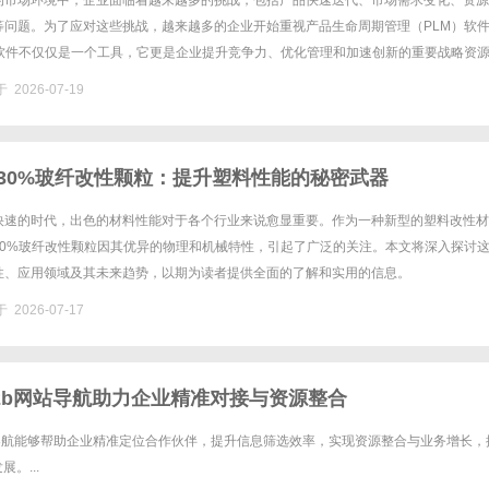
的市场环境中，企业面临着越来越多的挑战，包括产品快速迭代、市场需求变化、资源
等问题。为了应对这些挑战，越来越多的企业开始重视产品生命周期管理（PLM）软
理软件不仅仅是一个工具，它更是企业提升竞争力、优化管理和加速创新的重要战略资
LM管理软件的功能、优势、实施过程及最佳实践，帮助企业在复杂的市......
 2026-07-19
30H30%玻纤改性颗粒：提升塑料性能的秘密武器
快速的时代，出色的材料性能对于各个行业来说愈显重要。作为一种新型的塑料改性材
0H30%玻纤改性颗粒因其优异的物理和机械特性，引起了广泛的关注。本文将深入探讨
性、应用领域及其未来趋势，以期为读者提供全面的了解和实用的信息。
30%玻纤改性颗粒的成分解析770GL30H30%玻纤改性颗粒是一种高性......
 2026-07-17
2b网站导航助力企业精准对接与资源整合
站导航能够帮助企业精准定位合作伙伴，提升信息筛选效率，实现资源整合与业务增长，
。...